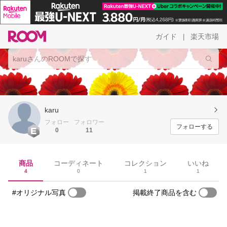
ガイド
楽天市場
|
karu
フォロー
フォロワー
フォローする
0
11
商品
コーディネート
コレクション
いいね
4
0
1
1
#オリジナル写真
掲載終了商品を含む