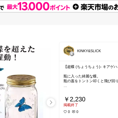
KINKY&SLICK
【超蝶 (ちょうちょう)- キアゲ
瓶に入った綺麗な蝶。
瓶の蓋をトントン叩くと飛び回り
￥2,230
掲載終了
0
0