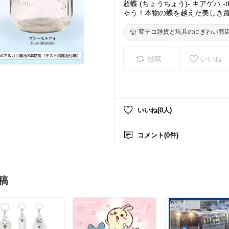
超蝶 (ちょうちょう)- キアゲハ -the
ゃう！本物の蝶を越えた美しき躍
P】
変テコ雑貨と玩具のにぎわい商
投稿
いいね
いいね(0人)
コメント(0件)
稿