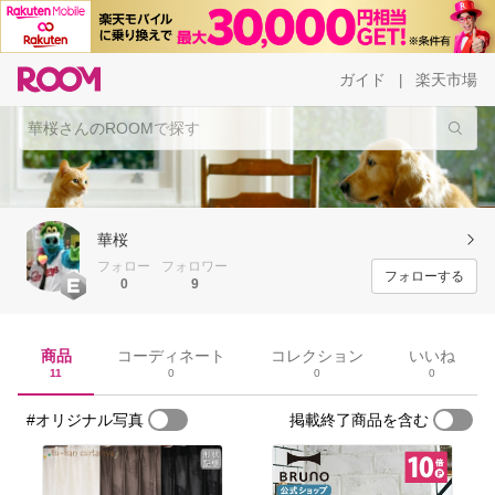
ガイド
楽天市場
|
華桜
フォロー
フォロワー
フォローする
0
9
商品
コーディネート
コレクション
いいね
11
0
0
0
#オリジナル写真
掲載終了商品を含む