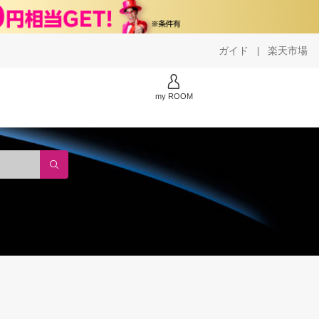
ガイド
楽天市場
|
my ROOM