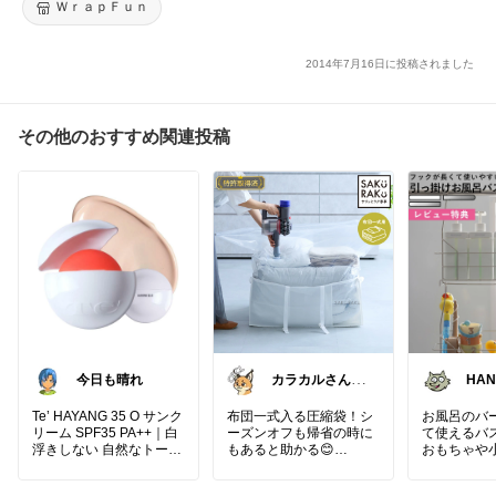
ＷｒａｐＦｕｎ
2014年7月16日に投稿されました
その他のおすすめ関連投稿
今日も晴れ
カラカルさん_
HAN
CRCL😺朝コレ
日は
4時
じゃ
Te’ HAYANG 35 O サンク
布団一式入る圧縮袋！シ
お風呂のバ
リーム SPF35 PA++｜白
ーズンオフも帰省の時に
て使えるバ
浮きしない 自然なトーン
もあると助かる😊
おもちゃや
アップ UVケア｜敏感肌
利そう！水
にもやさしい ノンケミカ
【 🛏️ 押し込むだけでス
イヤーバス