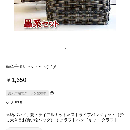
1/3
簡単手作りキット～ヽ(´｀)/
￥1,650
楽天市場でクーポン配布中
0
0
≪紙バンド手芸トライアルキット≫ストライプバッグキット（少
し大き目お買い物バッグ）（ クラフトバンドキット クラフトテ
ープキット 日本製 ハンドクラフト手芸キット かごバッグ ）