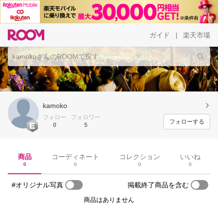
ガイド
楽天市場
|
kamoko
フォロー
フォロワー
フォローする
0
5
商品
コーディネート
コレクション
いいね
0
0
0
0
#オリジナル写真
掲載終了商品を含む
商品はありません