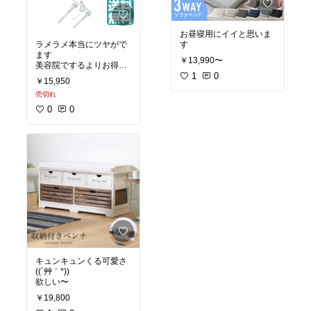
お昼寝用にイイと思いま
す
ラメラメ本当にツヤがで
ます
￥13,990〜
美容院でするよりお得で
1
0
す
￥15,950
売切れ
0
0
キュンキュンくる可愛さ
((´艸｀*))
欲しい〜
￥19,800