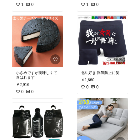
1
0
1
0
北斗好き.浮気防止に笑
小さめですが美味しくて
喜ばれます
￥1,680
￥2,916
0
0
0
0