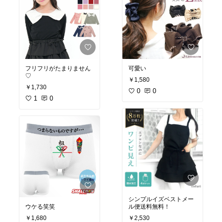
フリフリがたまりません
可愛い
♡
￥1,580
￥1,730
0
0
1
0
シンプルイズベストメー
ウケる笑笑
ル便送料無料！
￥1,680
￥2,530