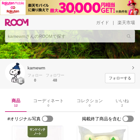
ガイド
楽天市場
|
kamewm
フォロー
フォロワー
フォローする
0
48
商品
コーディネート
コレクション
いいね
12
0
0
2
#オリジナル写真
掲載終了商品を含む