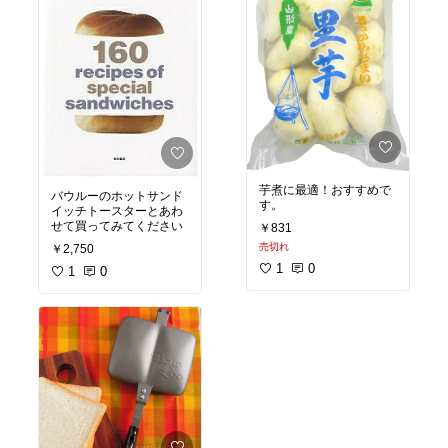
芋煮に最適！おすすめで
バウルーのホットサンド
す。
イッチトースターとあわ
せて買ってみてください
￥831
売切れ
￥2,750
1
0
1
0