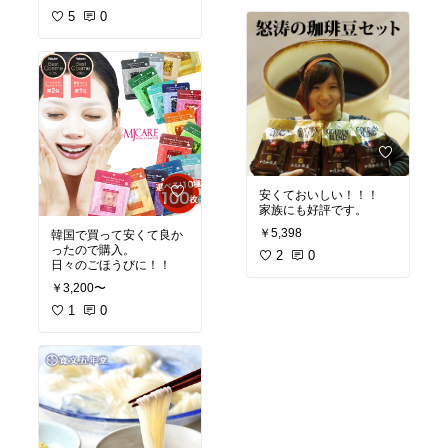
5
0
安くておいしい！！！
家族にも好評です。
￥5,398
韓国で買って安くて良か
ったので購入。
2
0
日々のごほうびに！！
￥3,200〜
1
0