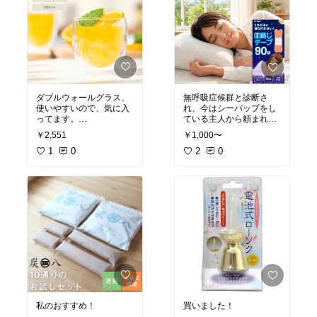
ダブルウォールグラス、
無呼吸症候群と診断さ
使いやすいので、気に入
れ、今はシーパップをし
ってます。
ている主人から頼まれて
今回は結婚祝いに購入。
購入。
￥2,551
￥1,000〜
ラッピングもお願いしま
敏感肌なので肌に優しく
した。
1
0
使いやすいそうで、良か
2
0
喜んでもらえると嬉しい
ったです！
な！
またリピートする予定で
す。
私のおすすめ！
買いました！