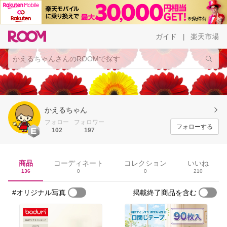
ガイド
楽天市場
|
かえるちゃん
フォロー
フォロワー
フォローする
102
197
商品
コーディネート
コレクション
いいね
136
0
0
210
#オリジナル写真
掲載終了商品を含む