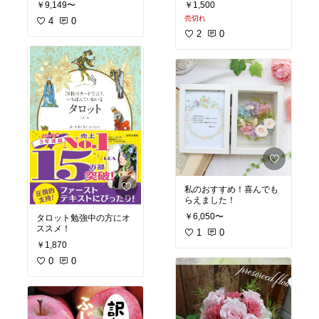
￥9,149〜
￥1,500
売切れ
4
0
2
0
私のおすすめ！喜んでも
らえました！
￥6,050〜
タロット勉強中の方にオ
ススメ！
1
0
￥1,870
0
0