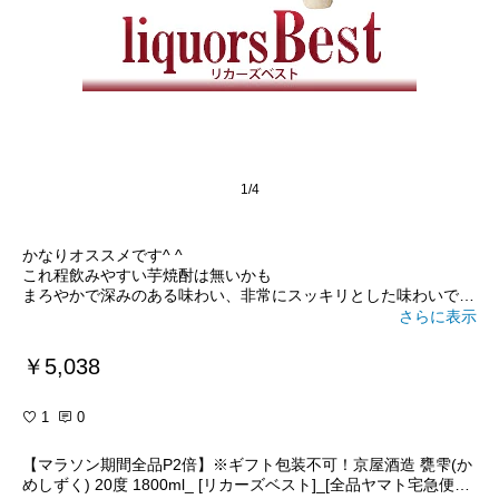
1/4
かなりオススメです^ ^
これ程飲みやすい芋焼酎は無いかも
まろやかで深みのある味わい、非常にスッキリとした味わいで女
性にもお薦めです！
さらに表示
￥5,038
1
0
【マラソン期間全品P2倍】※ギフト包装不可！京屋酒造 甕雫(か
めしずく) 20度 1800ml_ [リカーズベスト]_[全品ヤマト宅急便配