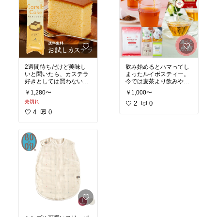
2週間待ちだけど美味し
飲み始めるとハマってし
いと聞いたら、カステラ
まったルイボスティー。
好きとしては買わないわ
今では麦茶より飲みやす
けにはいきません❣️
く感じるほど！市販のも
￥1,280〜
￥1,000〜
届くのが待ちどうしいな
のは大抵24袋くらいなの
売切れ
ぁ。
で100個入りはありがた
2
0
い！！
4
0