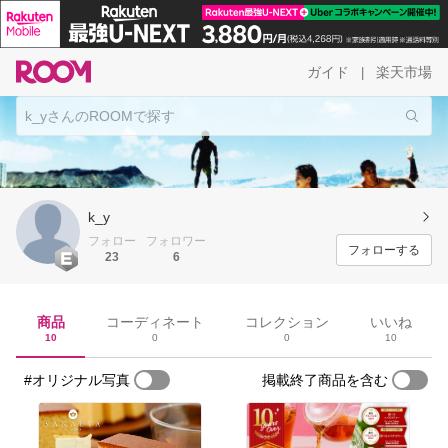
ガイド
楽天市場
|
k_y
フォロー
フォロワー
フォローする
23
6
商品
コーディネート
コレクション
いいね
10
0
0
10
#オリジナル写真
掲載終了商品を含む