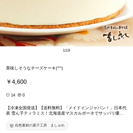
1/19
美味しそうなチーズケーキ(^^)
￥4,600
14
0
【冷凍全国発送】【送料無料】「メイドインジャパン！」日本代
表 雪ん子ティラミス！北海道産マスカルポーネでサッパリ優し
い口どけ◎♪※地域により送料追加有☆自然素材の菓子工房まし
ゅれお土産 同窓会お土産 パーティー 誕生日 バースデー TV出演
自然素材の菓子工房 ましゅれ