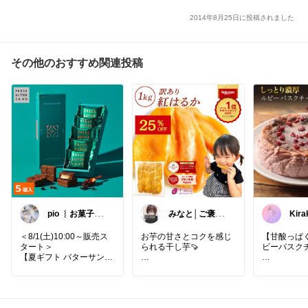
2014年8月25日に投稿されました
その他のおすすめ関連投稿
pio ︴お菓子と
みなと│ご褒美
Kira
暮らしのおすす
スイーツ
め
＜8/1(土)10:00～販売ス
お芋の甘さとコクを感じ
【甘酸っぱ
タート＞
られる干し芋🍠
ビーバスク
【夏ギフト バターサンド
〈珈琲〉5個入 PRESS B
#手土産
#ティータイム
#
「大切な人
UTTER SAND2026 】
お試しスイーツ
#自分へ
別スイーツ
ギフト 個包装 プチギフト
のご褒美
#パケ買い
#お
「濃厚だけ
お配り お取り寄せ プレゼ
買い物マラソン
ーキが食べ