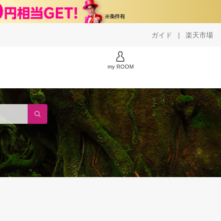
ガイド
楽天市場
|
my ROOM