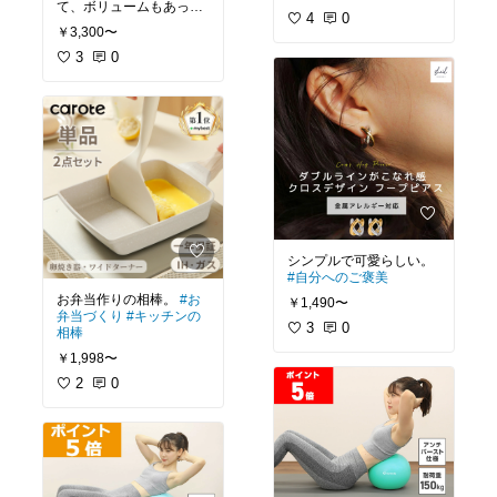
て、ボリュームもあって
4
0
好評でした。
#オリジナ
￥3,300〜
ル写真
3
0
シンプルで可愛らしい。
#自分へのご褒美
お弁当作りの相棒。
#お
￥1,490〜
弁当づくり
#キッチンの
3
0
相棒
￥1,998〜
2
0