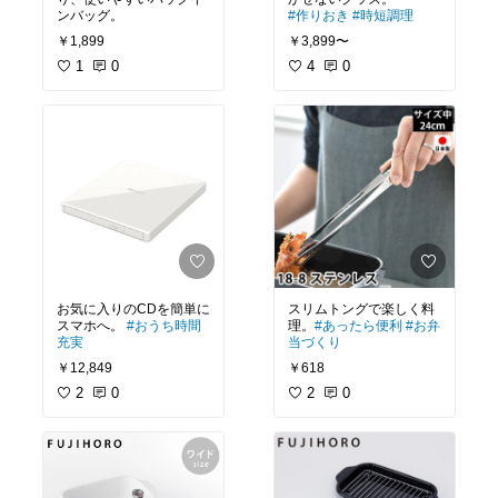
ンバッグ。
#作りおき
#時短調理
￥1,899
￥3,899〜
1
0
4
0
お気に入りのCDを簡単に
スリムトングで楽しく料
スマホへ。
#おうち時間
理。
#あったら便利
#お弁
充実
当づくり
￥12,849
￥618
2
0
2
0