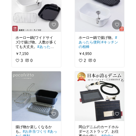
ホーロー鍋(ワイドサイ
ホーロー鍋で揚げ物。
#
ズ)で揚げ物。人数が多く
あったら便利
#キッチン
ても大丈夫。
#あったら
の相棒
便利
#キッチンの相棒
￥7,150
￥4,950
3
0
2
0
揚げ物か楽しくなるか
岡山デニムのカードホル
も。
#お弁当づくり
#あっ
ダーとストラップ、お仕