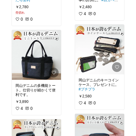
たら便利
事のお供に。
#自分への
ご褒美
￥2,780
￥2,480
売切れ
4
0
0
0
岡山デニムのキーコイン
ケース、プレゼントに。
岡山デニムの多機能トー
#プチプラ
ト。仕切りが細かくて便
利です。
￥2,580
￥3,890
4
0
4
0