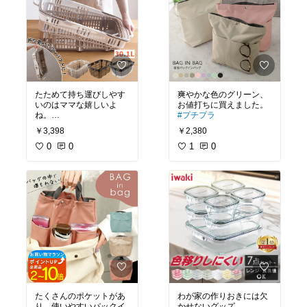
たためて持ち運びしやす
爽やかな色のグリーン、
いのはママな嬉しいよ
お値打ちに買えました。
ね。
#プチプラ
￥3,398
￥2,380
#ママに優しい
0
0
1
0
たくさんのポケットがあ
わが家の作りおきには欠
り、使いやすいバックイ