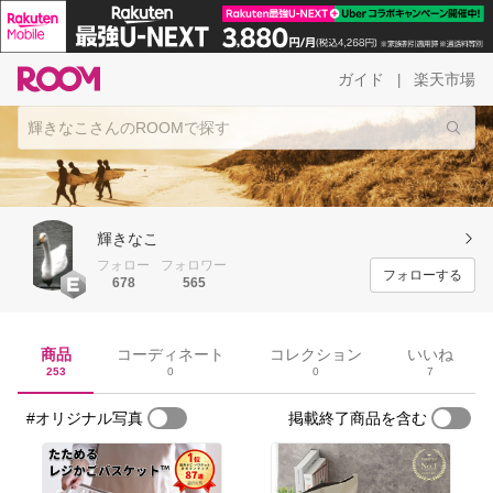
ガイド
楽天市場
|
輝きなこ
フォロー
フォロワー
フォローする
678
565
商品
コーディネート
コレクション
いいね
253
0
0
7
#オリジナル写真
掲載終了商品を含む