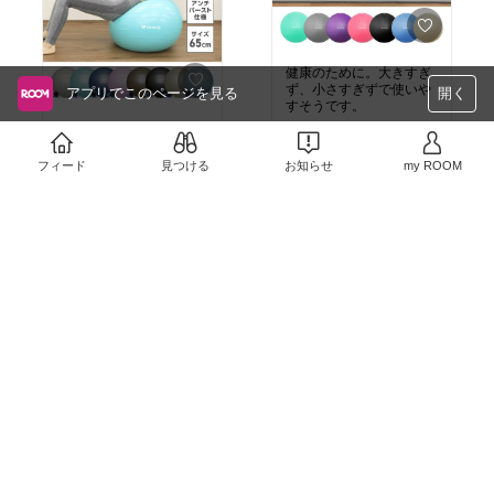
健康のために。大きすぎ
ず、小さすぎずで使いや
アプリでこのページを見る
開く
すそうです。
こちらのバランスボール
￥680
も良さそう。
4
0
フィード
見つける
お知らせ
my ROOM
￥1,780
2
0
母の日に(*^^*)
￥2,980〜
次男のお気に入りのプロ
売切れ
テイン。バナナ、ココア
2
0
がオススメです。
￥5,980