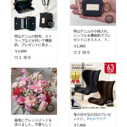
岡山デニムの小銭入れ。
シンプル＆機能的でプレ
岡山デニムの財布、スト
ゼントにオススメ。
#プ
ラップなどが付いて機能
チプラ
的。プレゼントに良さそ
￥1,980
うです。
￥3,890
2
0
1
0
母の日や父の日のプレゼ
ントに。
#セルフケア
義母にアレンジメントを
送りました。可愛らしく
￥7,400