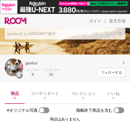
ガイド
楽天市場
|
jyurico
フォロー
フォロワー
フォローする
0
15
商品
コーディネート
コレクション
いいね
0
0
0
0
#オリジナル写真
掲載終了商品を含む
商品はありません