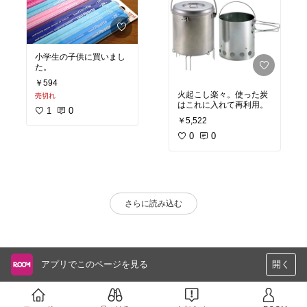
小学生の子供に買いまし
た。
￥594
火起こし楽々。使った炭
売切れ
はこれに入れて再利用。
1
0
￥5,522
0
0
さらに読み込む
アプリでこのページを見る
開く