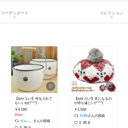
コーディネート
コレクション
0
0
【junrコレ!】何を入れて
【junrコレ!】冬になるの
もいいね(*^^*)
が待ち遠しい(*^^*)
￥4,180
￥2,508
売切れ
さんの投稿
5296
さんの投稿
ガルシア
3
0
3
0