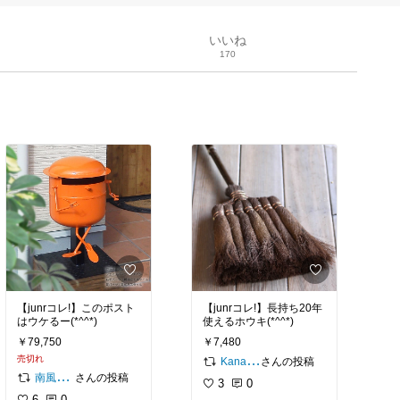
いいね
170
【junrコレ!】このポスト
【junrコレ!】長持ち20年
はウケるー(*^^*)
使えるホウキ(*^^*)
￥79,750
￥7,480
売切れ
さんの投稿
Kanaの気ままな暮らし
さんの投稿
南風野Gardenfactory
3
0
6
0