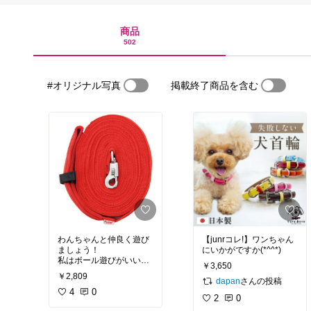
商品
502
#オリジナル写真
掲載終了商品を含む
わんちゃんと仲良く遊び
【junrコレ!】ワンちゃん
ましょう！
にいかがですか(*^^*)
私はボール遊びがいいね^
￥3,650
_^
￥2,809
さんの投稿
dapan
4
0
2
0