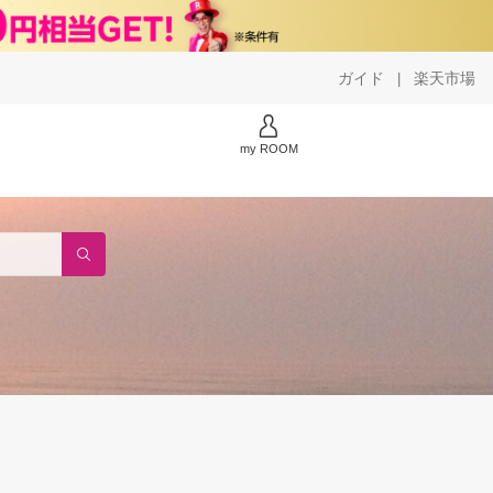
ガイド
楽天市場
|
my ROOM