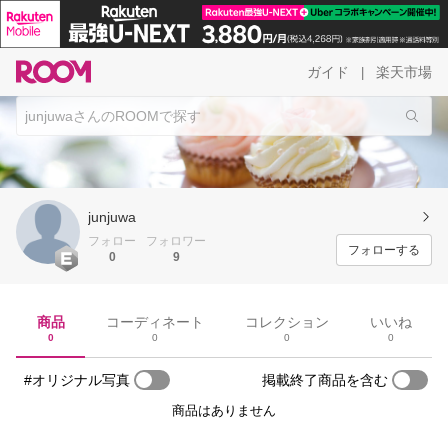
ガイド
楽天市場
|
junjuwa
フォロー
フォロワー
フォローする
0
9
商品
コーディネート
コレクション
いいね
0
0
0
0
#オリジナル写真
掲載終了商品を含む
商品はありません