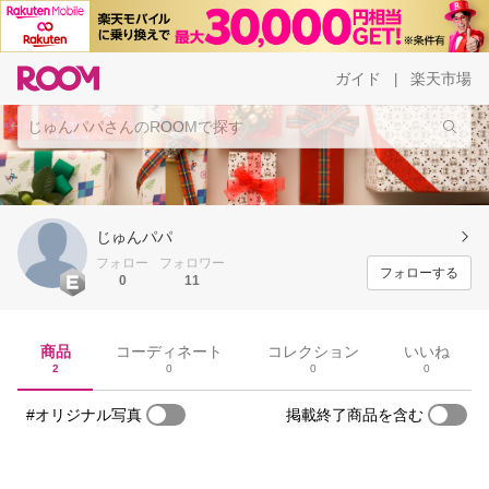
ガイド
楽天市場
|
じゅんパパ
フォロー
フォロワー
フォローする
0
11
商品
コーディネート
コレクション
いいね
2
0
0
0
#オリジナル写真
掲載終了商品を含む