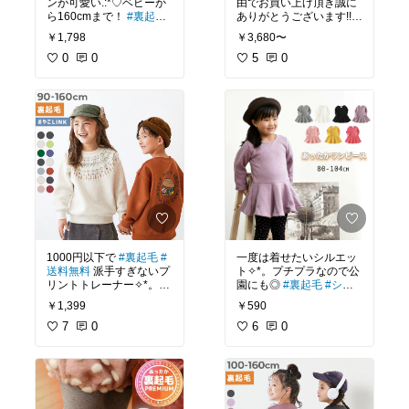
ンが可愛い.:*♡ベビーか
由でお買い上げ頂き誠に
ら160cmまで！
#裏起毛
ありがとうございます!!★
#おそろコーデ
#送料無料
とっっても嬉しかったで
￥1,798
￥3,680〜
す(TT)またのご訪問お待
0
0
ちしております♪
5
0
#送料無
料
以前、お正月に祖父母の
家に楽天からお花をプレ
ゼントしました。親戚が
集まるので「孫が送って
きた」と嬉しそうに話し
1000円以下で
#裏起毛
#
一度は着せたいシルエッ
送料無料
派手すぎないプ
ト✧*。プチプラなので公
リントトレーナー✧*。柄
園にも◎
#裏起毛
#シン
が多くて迷います!
プル子供服
#送料無料
￥1,399
￥590
7
0
6
0