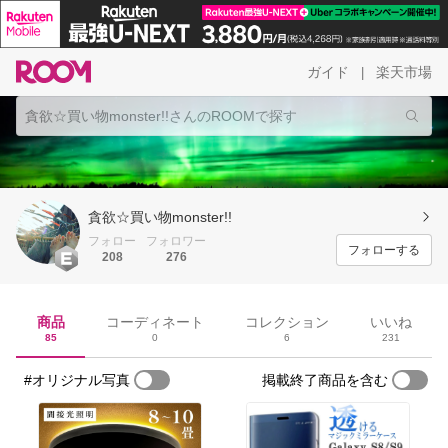
ガイド
楽天市場
|
貪欲☆買い物monster!!
フォロー
フォロワー
フォローする
208
276
商品
コーディネート
コレクション
いいね
85
0
6
231
#オリジナル写真
掲載終了商品を含む