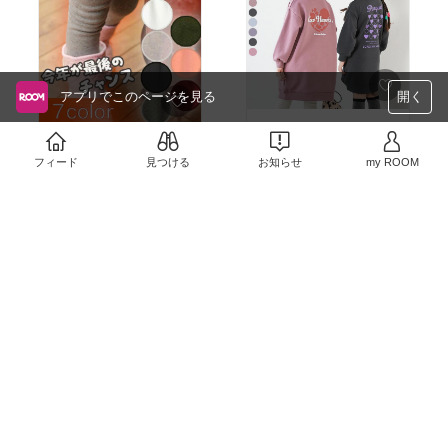
アプリでこのページを見る
開く
袖＆裾リブでカジュアル
な着こなし✧*。ハートの
女の子なら1枚は欲しい
#
赤が個人的に好き♡
#裏
裏起毛
のレギンス✧*。ワ
フィード
見つける
お知らせ
my ROOM
起毛
イン色が大人っぽで可愛
￥798
い♡
#シンプル子供服
#
￥1,000
2
0
韓国子供服
売切れ
6
0
#オリジナル写真
娘が2歳
のときに黒の着てました