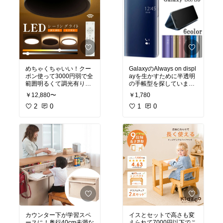
めちゃくちゃいい！クー
GalaxyのAlways on displ
ポン使って3000円弱で全
ayを生かすために半透明
範囲明るくて調光有り、
の手帳型を探していまし
天井のみも可能。素晴ら
た。
￥12,880〜
￥1,780
しすぎる。
選択肢が少なかったので
2
0
これにしましたが、
1
0
閉じた時の時計の透け具
合は「まあまあ」です。
ぱっと見では見づらいか
な。見えなくもないとい
う感じです。色はピンク
にしました。
蓋は完全には閉じませ
ん。
1300円くらいのクオリテ
ィかなと感じました。
カウンター下が学習スペ
イスとセットで高さも変
ースに！奥行40cm未満な
えられて7000円以下でこ