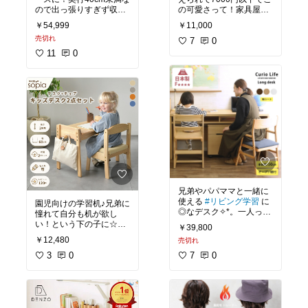
ので出っ張りすぎず収納
の可愛さって！家具屋潰
もあって◎
#新一年生
#
れちゃう！プレゼントに
￥54,999
￥11,000
リビング学習
もいいですね♪真面目に買
売切れ
いたい
7
#リビング学習
0
#
入学準備
11
0
兄弟やパパママと一緒に
使える
#リビング学習
に
園児向けの学習机♪兄弟に
◎なデスク✧*。一人っ子
憧れて自分も机が欲し
の鍵っ子だったから憧れ
い！という下の子に☆イ
￥39,800
るわー
#新一年生
#入学
スとセットでシンプルだ
￥12,480
売切れ
準備
からこれは真面目に欲し
い
#リビング学習
3
0
#入園
7
0
準備