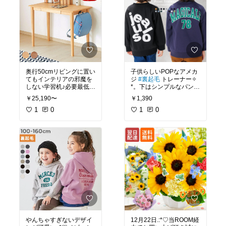
奥行50cmリビングに置い
子供らしいPOPなアメカ
てもインテリアの邪魔を
ジ
#裏起毛
トレーナー✧
しない学習机♪必要最低限
*。下はシンプルなパンツ
の機能で◎
#新一年生
#
と合わせたい感じ
￥25,190〜
￥1,390
入学準備
1
0
1
0
やんちゃすぎないデザイ
12月22日.:*♡当ROOM経