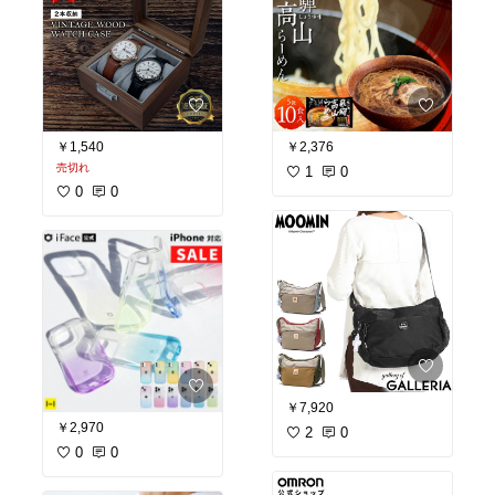
￥1,540
￥2,376
売切れ
1
0
0
0
￥7,920
￥2,970
2
0
0
0