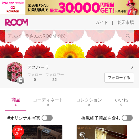
ガイド
楽天市場
|
アスパーラ
フォロー
フォロワー
フォローする
0
22
商品
コーディネート
コレクション
いいね
6
0
0
9
#オリジナル写真
掲載終了商品を含む