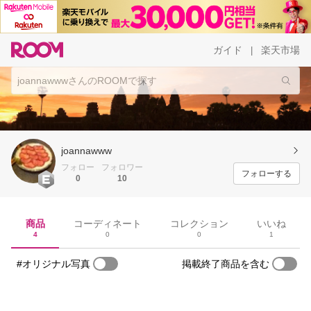
ガイド
楽天市場
|
joannawww
フォロー
フォロワー
フォローする
0
10
商品
コーディネート
コレクション
いいね
4
0
0
1
#オリジナル写真
掲載終了商品を含む