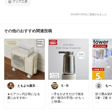
皿 ホワイト 白 ハンドメイド バリ おしゃれ かわいい アジアン雑
アジア工房
貨[10900-b]
2014年7月5日に投稿されました
その他のおすすめ関連投稿
ともよ☆楽天R
S・R
もー
OOM
レ&
⭐️
☀️エアコン代が気になる
✨手をかざすだけで衛生
折り畳み室
夏におすすめ✨
的！毎日の手洗いがもっ
1連・2連 タ
と快適♪
室外機にサッと置くだけ
使う時だけ
で、
✅ センサー式で触れずに
使わない時