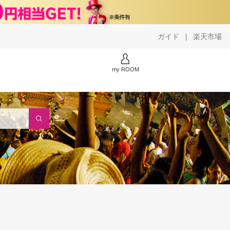
ガイド
楽天市場
|
my ROOM