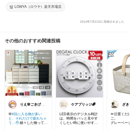
り マット 夏 夏用マット 寝具 敷パッド 80×150cm M 80×190cm
LOWYA（ロウヤ）楽天市場店
L
2014年7月21日に投稿されました
その他のおすすめ関連投稿
りえ🌸ごきげん
ケアブリッジ🌈
ざき
な暮らし🏠🌿
🌸
#目に入る物が多い
LED表示のデジタル時計
🤏🏻置く
と、それだけで疲れちゃ
は、時間をパッと見やす
ご。
う…🥹
細々した物って、
くしたい時に使いやすそ
グレーベー
気づくと出しっぱなしに
う。
かな色合い