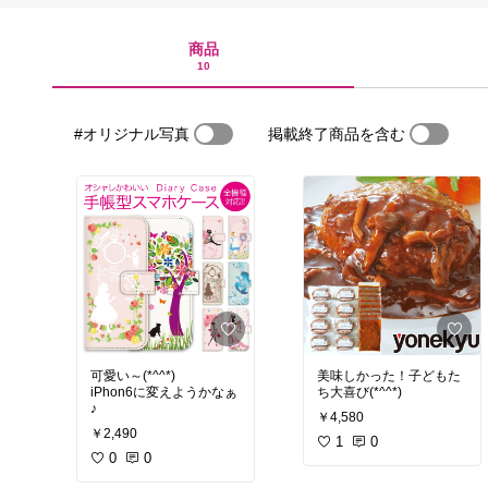
商品
10
#オリジナル写真
掲載終了商品を含む
可愛い～(*^^*)
美味しかった！子どもた
iPhon6に変えようかなぁ
ち大喜び(*^^*)
♪
￥4,580
￥2,490
1
0
0
0