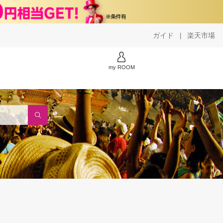
ガイド
楽天市場
|
my ROOM