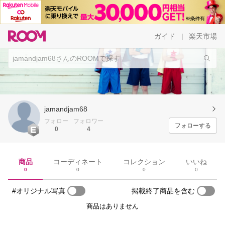
ガイド
楽天市場
|
jamandjam68
フォロー
フォロワー
フォローする
0
4
商品
コーディネート
コレクション
いいね
0
0
0
0
#オリジナル写真
掲載終了商品を含む
商品はありません