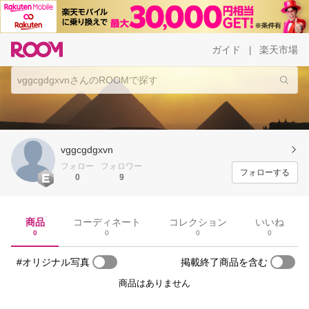
ガイド
楽天市場
|
vggcgdgxvn
フォロー
フォロワー
フォローする
0
9
商品
コーディネート
コレクション
いいね
0
0
0
0
#オリジナル写真
掲載終了商品を含む
商品はありません