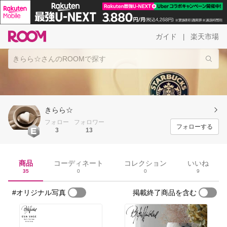
ガイド
楽天市場
|
きらら☆
フォロー
フォロワー
フォローする
3
13
商品
コーディネート
コレクション
いいね
35
0
0
9
#オリジナル写真
掲載終了商品を含む