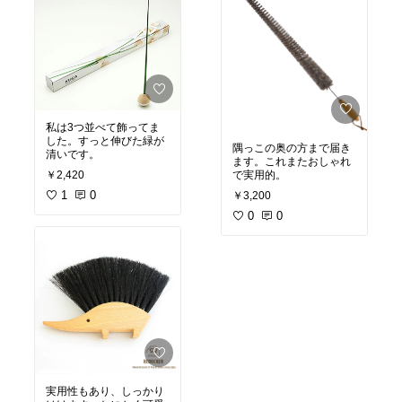
私は3つ並べて飾ってま
した。すっと伸びた緑が
隅っこの奥の方まで届き
清いです。
ます。これまたおしゃれ
で実用的。
￥2,420
1
0
￥3,200
0
0
実用性もあり、しっかり