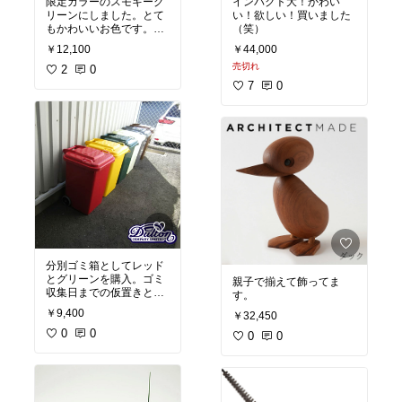
限定カラーのスモキーグ
インパクト大！かわい
リーンにしました。とて
い！欲しい！買いました
もかわいいお色です。早
（笑）
速パンケーキ焼いて食べ
￥12,100
￥44,000
ました。焼き上がりも綺
売切れ
麗に出来て満足です。
2
0
7
0
分別ゴミ箱としてレッド
とグリーンを購入。ゴミ
親子で揃えて飾ってま
収集日までの仮置きとし
す。
て、マンションのベラン
￥9,400
￥32,450
ダに設置。蓋もあるし、
容量も充分あるので重宝
0
0
0
0
してます。