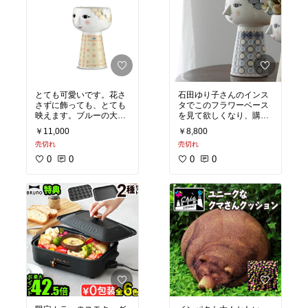
とても可愛いです。花さ
石田ゆり子さんのインス
さずに飾っても、とても
タでこのフラワーベース
映えます。ブルーの大き
を見て欲しくなり、購入
いのと並べて飾っていま
しました。ホントに可愛
￥11,000
￥8,800
す。
くて大満足です。ありが
売切れ
売切れ
とうございました。4-2
0
0
0
0