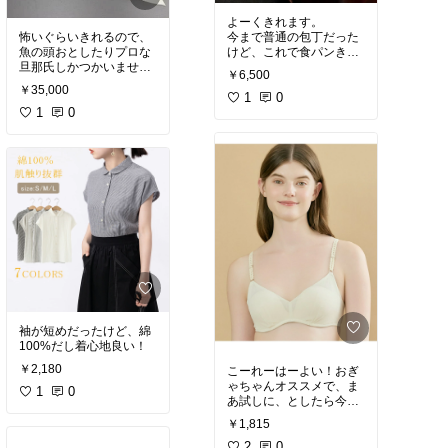
よーくきれます。
怖いぐらいきれるので、
今まで普通の包丁だった
魚の頭おとしたりプロな
けど、これで食パンきれ
旦那氏しかつかいませ
るようになって便利！
￥6,500
ん。んがめちゃ使いやす
￥35,000
いとのこと。
1
0
1
0
袖が短めだったけど、綿
100%だし着心地良い！
￥2,180
こーれーはーよい！おぎ
ゃちゃんオススメで、ま
1
0
あ試しに、としたら今ま
でで一番ぴったりした！
￥1,815
絶対リピ！
2
0