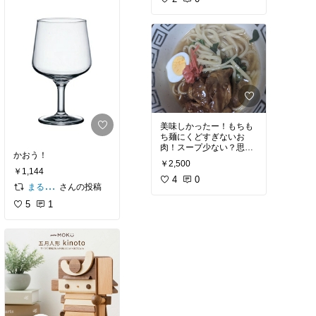
美味しかったー！もちも
ち麺にくどすぎないお
肉！スープ少ない？思い
かおう！
つつ作ったら最後お肉の
￥2,500
タレスープも一緒にいれ
￥1,144
たら丁度！これは絶対に
4
0
さんの投稿
まるみん家
リピする！
5
1