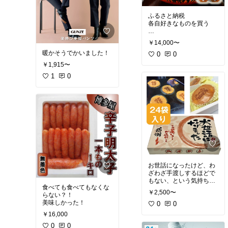
ふるさと納税
各自好きなものを買う
私のん
￥14,000〜
なんとなくやったことが
暖かそうでかいました！
ない、いくら。
0
0
初デビュー
￥1,915〜
1
0
小分けは便利
お世話になったけど、わ
ざわざ手渡しするほどで
もない、という気持ち伝
食べても食べてもなくな
えたいだけ！に。
￥2,500〜
らない？！
美味しかった！
0
0
￥16,000
0
0