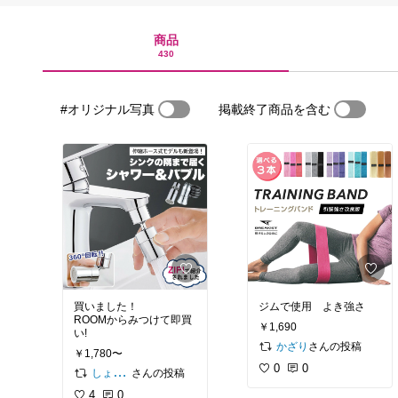
商品
430
#オリジナル写真
掲載終了商品を含む
買いました！
ジムで使用 よき強さ
ROOMからみつけて即買
￥1,690
い!
さんの投稿
かざり
￥1,780〜
0
0
さんの投稿
しょーきち（s_home_steelo)
4
0