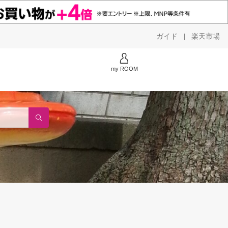
ガイド
楽天市場
|
my ROOM