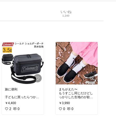
いいね
1,240
旅に便利
まちがえた〜
もうすこし同じだけどし
子どもに買ったらつかい
っかりした生地のが欲し
やすそうだったから、真
かった〜
￥4,400
￥3,990
似して色違いかいまし
た。
2
0
0
0