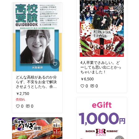
4人卒業でさみしい。ど
ーしても思い出にとかっ
ちゃいました！
どんな高校があるのか分
￥6,500
らず、不安をお金で解決
0
0
させようとしたら、余計
に不安しかないわ。。。
￥2,750
売切れ
0
0