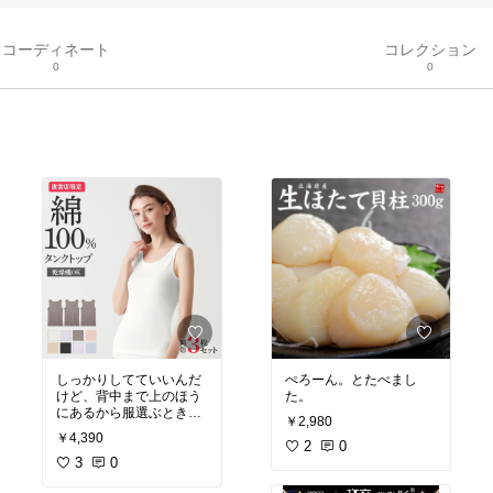
コーディネート
コレクション
0
0
しっかりしてていいんだ
ぺろーん。とたべまし
けど、背中まで上のほう
た。
にあるから服選ぶとき首
￥2,980
周り気になる
￥4,390
触り心地はよい！
2
0
寝るときにきたりするの
3
0
に、便利