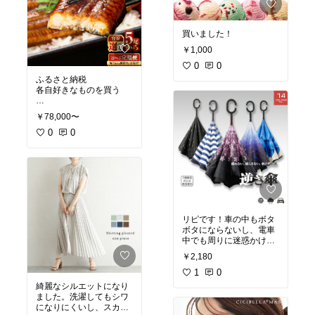
買いました！
￥1,000
0
0
ふるさと納税
各自好きなものを買う
こちら旦那氏希望
￥78,000〜
うなぎ毎年やな〜
0
0
リピです！車の中もボタ
ボタにならないし、電車
中でも周りに迷惑かけな
いし便利。
￥2,180
1
0
綺麗なシルエットになり
ました。洗濯してもシワ
になりにくいし、スカー