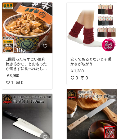
1回買ったらすごい便利
安くてあるとないじゃ暖
飽きるかな、とおもった
かさがちがう
が飽きずに食べれたし、
￥1,280
口が吉野家をもとめてる
￥3,980
ときがある。
0
0
1
0