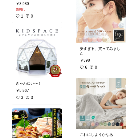
トのプリーツ部分も形状
￥3,980
でばっちり
売切れ
1
0
安すぎる、買ってみまし
た
￥398
6
0
きゃわゆい〜！
￥5,967
3
0
これにしようかなあ