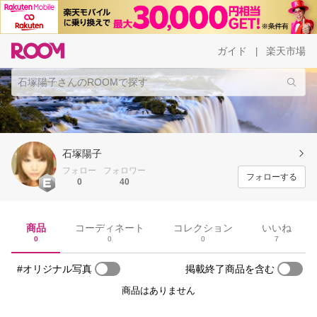
ガイド
楽天市場
|
石塚陽子
フォロー
フォロワー
フォローする
0
40
商品
コーディネート
コレクション
いいね
0
0
0
7
#オリジナル写真
掲載終了商品を含む
商品はありません