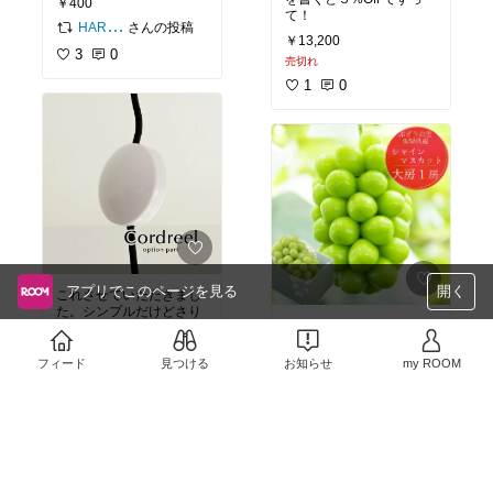
￥400
て！
さんの投稿
HARUNA
￥13,200
3
0
売切れ
1
0
アプリでこのページを見る
開く
これさせていただきまし
た。シンプルだけどさり
今年もこの季節がやって
げない可愛さ
きました！巨峰も美味し
￥495
いけど、このマスカット
フィード
見つける
お知らせ
my ROOM
は本当に甘味も十分ある
さんの投稿
eiko
￥4,300
のに後味スッキリで美味
3
0
しい！さわやか、サッパ
0
0
リがお好きな方は是非