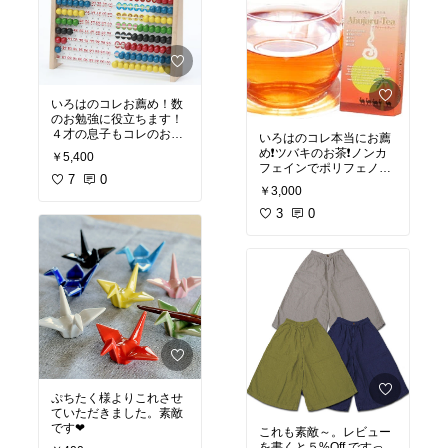
いろはのコレお薦め！数
のお勉強に役立ちます！
４才の息子もコレのおか
いろはのコレ本当にお薦
げで数の足し算引き算が
め❗ツバキのお茶❗ノンカ
￥5,400
すんなり理解できるよう
フェインでポリフェノー
です。
7
0
ルはルイボスティより多
￥3,000
く含まれているらしい❗風
味も花の香りがほのかに
3
0
します❤
ルイボスティと交互に飲
んでいます
ぷちたく様よりこれさせ
ていただきました。素敵
です❤
これも素敵～。レビュー
を書くと５%Off ですっ