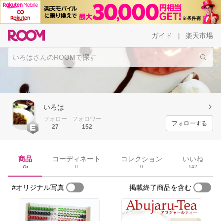
ガイド
楽天市場
|
いろは
フォロー
フォロワー
フォローする
27
152
商品
コーディネート
コレクション
いいね
75
0
0
142
#オリジナル写真
掲載終了商品を含む