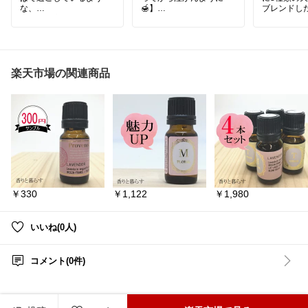
な、
🍯】
ブレンドし
心地よい音とやさしい炎
🎵髪に自然
に癒されるアロマキャン
はちみつの香りに癒され
り、潤いを
ドル🕯️✨
る。ごわついた毛先がす
のボリュー
るんとまとまるようにな
ウン、まと
奥行きのある香りがお部
ったと🤍
な用途でお
屋に広がり、
ます😊
楽天市場の関連商品
ゆっくり過ごしたい日の
詳しくは『楽天市場で詳
リラックスタイムにぴっ
細を見る』をタップ⏬
手のひらで
たり🫶
伸び、上質
#買って良かった
に溶け込み
シンプルなガラスジャー
#アンドハニー
上質な天然
なので、
#シャンプー
使用してい
使わないときもインテリ
#トリートメント
後は手に馴
アとしておしゃれに飾っ
#詰め替え
ンドクリー
ておけます。
#ダメージケア
イルなどマ
#美髪ケア
しても使用
#いい香り
￥330
￥1,122
￥1,980
#WoodWick
#ウッドウィ
#ヘアケア
【正規品取
ック
#アロマキャンドル
#紫外線ダメージ
オリジナルメ
#キャンドル
#フレグラン
NC ORIGIN
ス
#アロマ
ヘアバーム 70g
いいね(0人)
#リラックスタイム
#おう
7) 2種展開
ち時間充実
#インテリア雑貨
#おしゃ
#リンク
#
コメント(0件)
れ
#焚き火気分
カーズ
#LIN
#プレゼント
#ギフト
LMAKERS
スタイリン
クリーム
#
艶髪
#まと