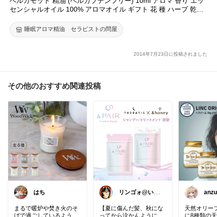
ベルガモット 精油 (ベルガプテンフリー) 10ml アロマ 香り エッ
センシャルオイル 100% アロマオイル ギフト 花 種 ハーブ 乾燥
スプレー マッサージオイル 香水 芳香剤 柔軟剤 入浴剤 お香 虫除
け サシエ バスソルト アロマキャンドル 睡眠 ポプリ ピローミス
睡眠アロマ精油 セラピストの問屋
ト などに
2014年7月23日に投稿されました
その他のおすすめ関連投稿
はち
リンゴォ@いい
anzu
ね！ありがとう
ございます
まるで暖炉や焚き火のそ
【夏に傷んだ髪、秋にな
天然オリー
ばで過ごしているよう
ってから泣かんように
に8種類の