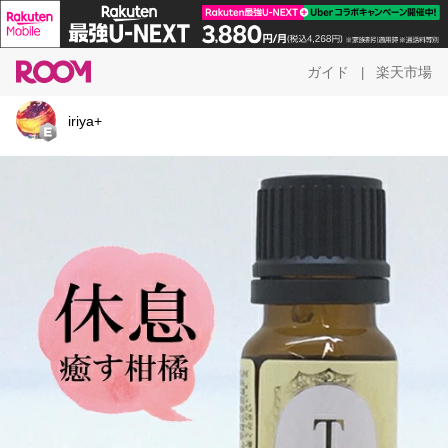
ガイド
楽天市場
|
iriya+