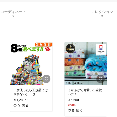
コーディネート
コレクション
0
0
一度使ったら正規品には
ふかふかで可愛い出産祝
戻れない(￣￣;)
いに！
￥1,280〜
￥5,500
売切れ
0
0
0
0