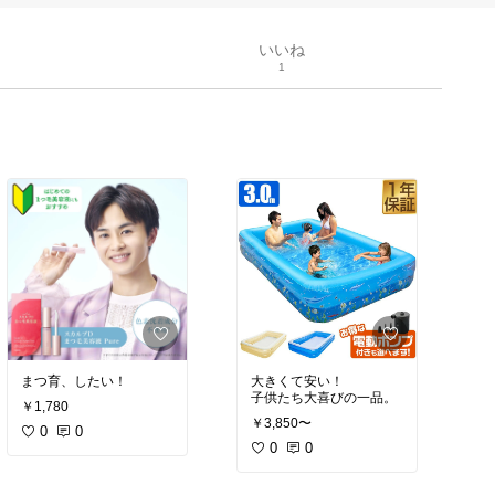
いいね
1
まつ育、したい！
大きくて安い！
子供たち大喜びの一品。
￥1,780
￥3,850〜
0
0
0
0