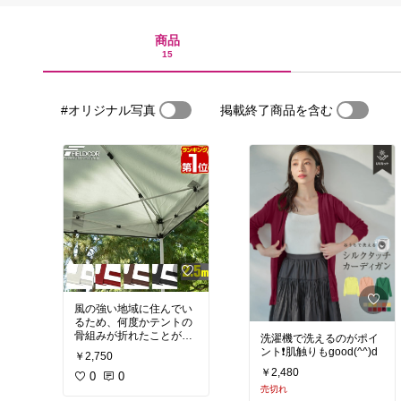
商品
15
#オリジナル写真
掲載終了商品を含む
風の強い地域に住んでい
るため、何度かテントの
骨組みが折れたことがあ
洗濯機で洗えるのがポイ
ります。
ント❗肌触りもgood(^^)d
￥2,750
これはあった方がいいか
￥2,480
もと思って購入してみま
0
0
した。
売切れ