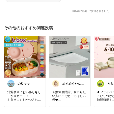
2014年7月4日に投稿されました
その他のおすすめ関連投稿
のりママ
めぐめぐやん@
とも
2児ママ×ゆるっ
イパ
と暮らし
暮ら
汁漏れ＆におい移りをし
🧹換気扇掃除、サボりた
🍀フライパン
っかりガード！
い人にこそ使ってほしい
こびりつか
お弁当にもおやつ入れに
🥹❤️
時間短縮！
もピッタリなスナックボ
ックス✨
気づいたらベタベタ…💦
ꕤ*.ﾟ𓂃𓈒 𓂂𓏸𓂃
おかずや果物の味が混ざ
換気扇掃除って本当に面
𓂂𓂃𓈒𓂃𓈒 𓂂𓏸𓂃