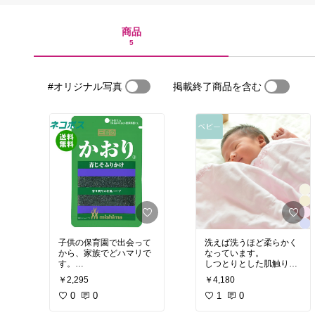
商品
5
#オリジナル写真
掲載終了商品を含む
子供の保育園で出会って
洗えば洗うほど柔らかく
から、家族でどハマリで
なっています。
す。
しつとりとした肌触り。
かおりの名に恥じない青
ふわふわではないです。
￥2,295
￥4,180
じその香り高さ！
娘のお気に入りで、昼寝
近所のスーパーにて一時
0
0
から起きても手放さない
1
0
期取り扱っていたのです
ほどです。