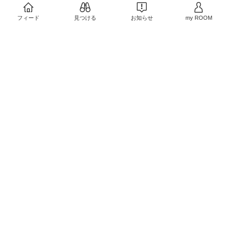
機種変更で残ったiphone
5がiPadmicro的に使える
フィード
見つける
お知らせ
my ROOM
￥798
0
0
安くてお得。
￥5,690
0
0
初の海外メーカー
￥8,680〜
売切れ
0
0
いつものコーヒーw美味