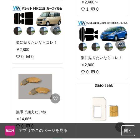
￥2,460〜
1
0
楽に貼りたいならコレ！
￥2,800
0
0
楽に貼りたいならコレ！
￥2,800
0
0
無限で揃えたいね
￥14,685
0
0
アプリでこのページを見る
開く