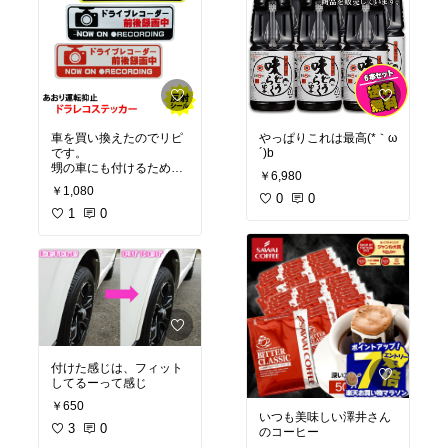
車を買い換えたのでリピ
やっぱりこれは最高(*｀ω
です。
´)b
甥の車にも付けるため
￥6,980
に、まとめて買いました
￥1,080
0
0
1
0
付けた感じは、フィット
￥650
いつも美味しい澤井さん
3
0
のコーヒー