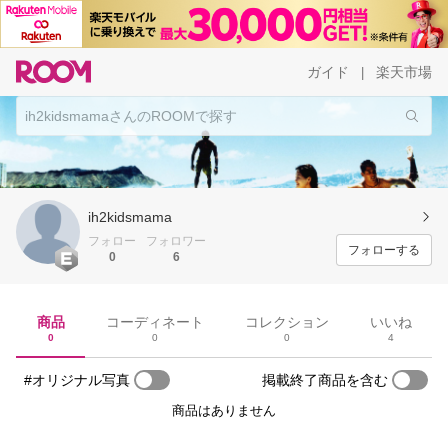
ガイド
楽天市場
|
ih2kidsmama
フォロー
フォロワー
フォローする
0
6
商品
コーディネート
コレクション
いいね
0
0
0
4
#オリジナル写真
掲載終了商品を含む
商品はありません