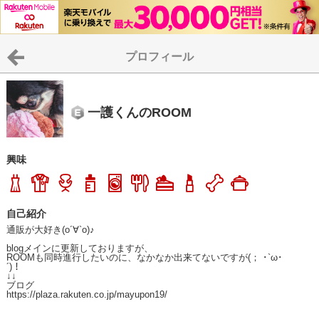
プロフィール
一護くんのROOM
興味
自己紹介
通販が大好き(о´∀`о)♪

blogメインに更新しておりますが、

ROOMも同時進行したいのに、なかなか出来てないですが(； ･`ω･
´)！

↓↓

ブログ

https://plaza.rakuten.co.jp/mayupon19/
