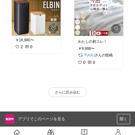
￥16,980〜
わたしの初コレ！
2
0
￥9,998〜
さんの投稿
TUULI
0
0
さらに読み込む
アプリでこのページを見る
開く