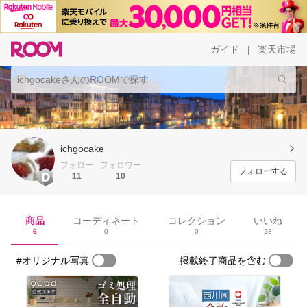
ガイド
楽天市場
|
ichgocake
フォロー
フォロワー
フォローする
11
10
商品
コーディネート
コレクション
いいね
6
0
0
28
#オリジナル写真
掲載終了商品を含む