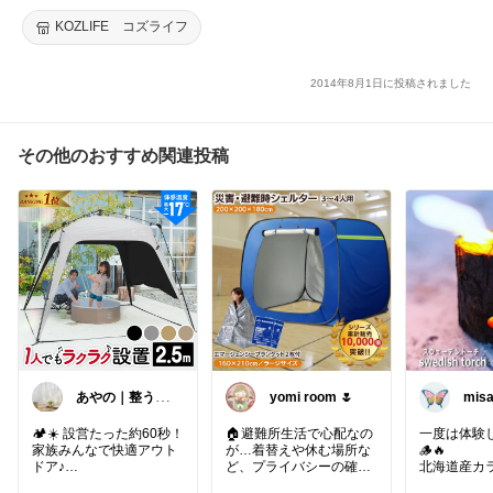
KOZLIFE コズライフ
2014年8月1日に投稿されました
その他のおすすめ関連投稿
あやの｜整う暮
yomi room 🌷
mis
らしROOM
🏕️☀️ 設営たった約60秒！
🏠避難所生活で心配なの
一度は体験
家族みんなで快適アウト
が…着替えや休む場所な
🪵🔥
ドア♪
ど、プライバシーの確保
北海道産カ
🥺
たスウェー