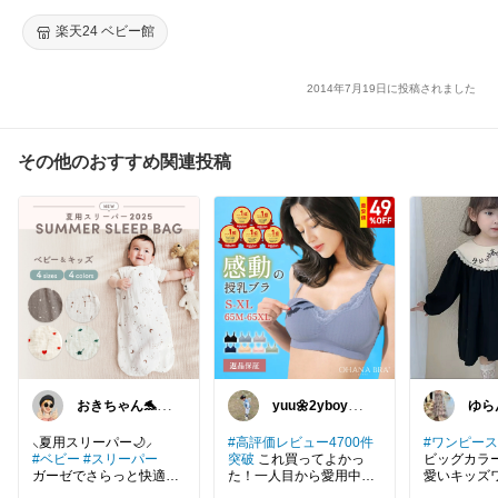
楽天24 ベビー館
2014年7月19日に投稿されました
その他のおすすめ関連投稿
おきちゃん🐬┃
yuu🌼2yboy＆
ゆら
感謝⸜₍ᐢ..ᐢ₎⸝
🥚
イ物
#高評価レビュー4700件
#ワンピース
#ベビー
#スリーパー
突破
これ買ってよかっ
ビッグカラ
ガーゼでさらっと快適🍀
た！一人目から愛用中🧡
愛いキッズワ
ノンワイヤーなのにホー
モニーにも