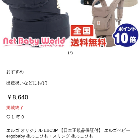
1/3
おすすめ
出産祝いなどにも()()
￥8,640
掲載終了
1
0
エルゴ オリジナル EBC3P 【日本正規品保証付】 エルゴベビー
ergobaby 抱っこひも・スリング 抱っこひも