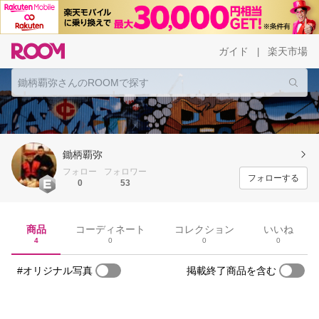
ガイド
楽天市場
|
鋤柄覇弥
フォロー
フォロワー
フォローする
0
53
商品
コーディネート
コレクション
いいね
4
0
0
0
#オリジナル写真
掲載終了商品を含む