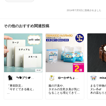
2014年7月5日に投稿されました
その他のおすすめ関連投稿
🐾🐕️プウ🏕️愛を
ゆーか🌱ちょっ
mis
込めて🐕️♥️
と気分が整う暮
らし集め
「事前防災」
服の汗臭や、
まるで本物
「今すぐできる備え」
タオルの生乾き臭が気に
ヌレ🍮🌿
なることも増えてきて…
木の温もり
✅家具の置き方
いなカヌレ
寝室や避難経路となる場
可愛いペー
所には、
この暑さで汗だくになる
です。