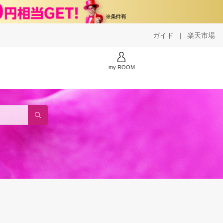
ガイド
楽天市場
|
my ROOM