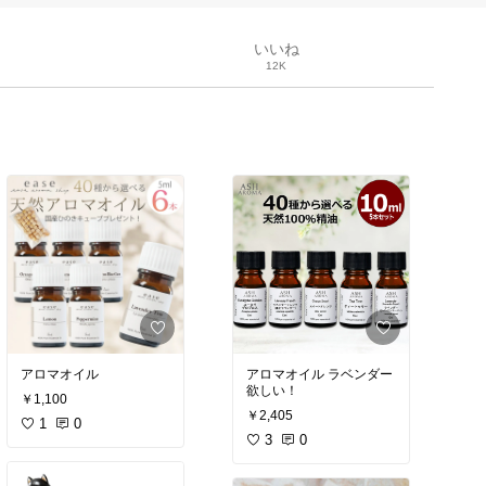
いいね
12K
アロマオイル
アロマオイル ラベンダー
欲しい！
￥1,100
￥2,405
1
0
3
0