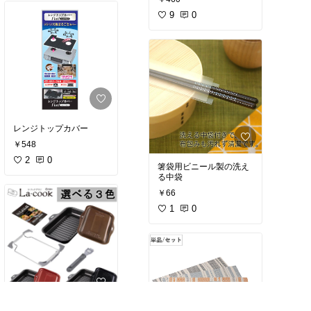
9
0
レンジトップカバー
￥548
2
0
箸袋用ビニール製の洗え
る中袋
￥66
1
0