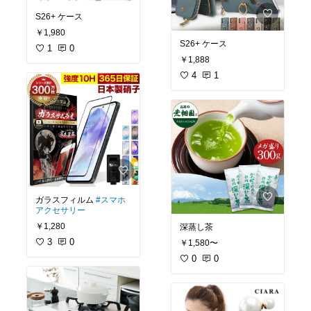
S26+ ケース
￥1,980
S26+ ケース
1
0
￥1,888
4
1
ガラスフィルム
#スマホ
アクセサリー
￥1,280
深蒸し茶
3
0
￥1,580〜
0
0