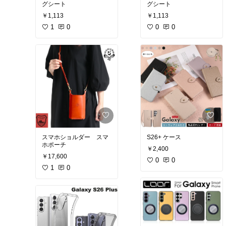
グシート
グシート
￥1,113
￥1,113
1
0
0
0
スマホショルダー スマ
S26+ ケース
ホポーチ
￥2,400
￥17,600
0
0
1
0