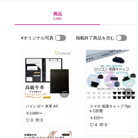
商品
1,693
#オリジナル写真
掲載終了商品を含む
バインダー 本革 A4
スマホ 保護キャップ Typ
e C防塵
￥3,980〜
￥320〜
0
0
4
0