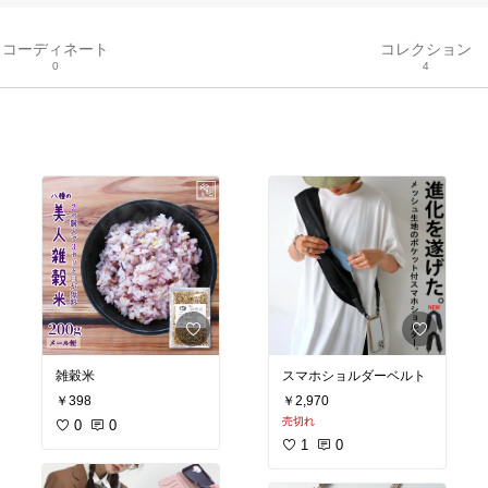
コーディネート
コレクション
0
4
雑穀米
スマホショルダーベルト
￥398
￥2,970
売切れ
0
0
1
0