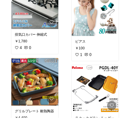
排気口カバー 伸縮式
￥1,780
ピアス
4
0
￥100
1
0
グリルプレート 耐熱陶器
￥4,400
ラクックグラン チェダー
イエロー 旧モデル ツマミ
4
0
あり