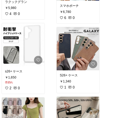
ラクックグラン
スマホポーチ
￥5,980
￥6,780
4
0
6
0
s26+ ケース
S26+ ケース
￥1,650
￥1,340
売切れ
1
0
2
0