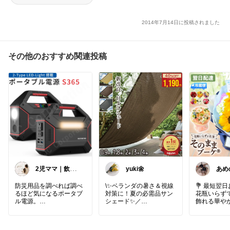
2014年7月14日に投稿されました
その他のおすすめ関連投稿
2児ママ｜飲食
yuki🌼
あめの
店経営｜使って
よかったもの
防災用品を調べれば調べ
\✨ベランダの暑さ＆視線
💐 最短翌日
るほど気になるポータブ
対策に！夏の必需品サン
花瓶いらず
ル電源。
シェード✨／
飾れる華やか
届いたらす
停電が長引いた時、スマ
強い日差しをやわらげな
ら、特別な
ホの充電ができるだけで
がら、気になる視線もカ
もぴったりです‪👍