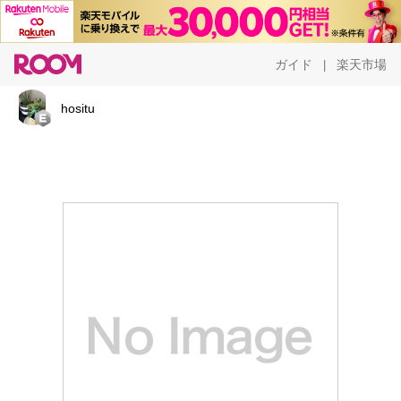
ガイド
楽天市場
|
hositu