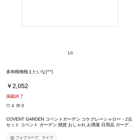
1/3
多肉植物植えたいな(^^)
￥2,052
掲載終了
4
0
COVENT GARDEN コベントガーデン コケグレーシャロー・2点
セット コベント ガーデン 雑貨 おしゃれ お洒落 日用品 ガーデニ
ング 植木鉢 ポット お部屋 アンティーク風 加工 ディスプレイ イ
ンテリア フランス フォブコープ FOBCOOP fob coop
フォブコープ ライフ