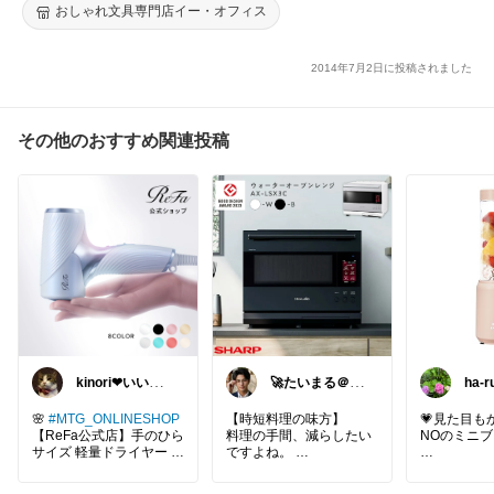
おしゃれ文具専門店イー・オフィス
2014年7月2日に投稿されました
その他のおすすめ関連投稿
kinori❤︎いいね
🚀たいまる＠効
ha-r
ご購入感謝です
率至上主義のセ
💝
レクトニキ
🌸
#MTG_ONLINESHOP
【時短料理の味方】
💗見た目も
【ReFa公式店】手のひら
料理の手間、減らしたい
NOのミニブ
サイズ 軽量ドライヤー S
ですよね。
E ビューテック ドライヤ
このウォーターオーブン
【BRUNO
ー SE ReFa BEAUTECH
レンジがあれば、簡単に
ダー】