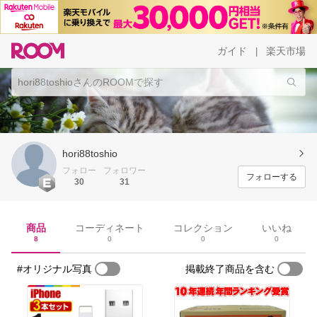
ガイド
楽天市場
|
hori88toshio
フォロー
フォロワー
フォローする
30
31
商品
コーディネート
コレクション
いいね
8
0
0
0
#オリジナル写真
掲載終了商品を含む