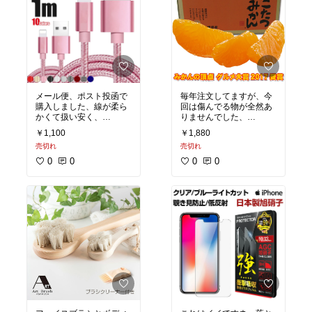
メール便、ポスト投函で
毎年注文してますが、今
購入しました、線が柔ら
回は傷んでる物が全然あ
かくて扱い安く、
りませんでした、
とても安く購入できまし
美味しくいただいてま
￥1,100
￥1,880
た、1本は自宅のPCに、
す、この品質なら、又注
売切れ
売切れ
もう1本は会社のPC、
文したいと思いました。
もう一本は車で使用して
0
0
0
0
ます、これでいつでもど
こでも使用できる
環境がそろいました。