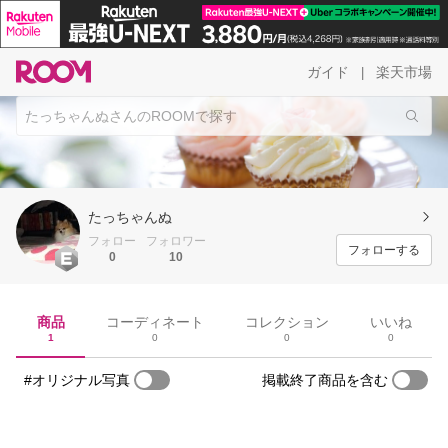
ガイド
楽天市場
|
たっちゃんぬ
フォロー
フォロワー
フォローする
0
10
商品
コーディネート
コレクション
いいね
1
0
0
0
#オリジナル写真
掲載終了商品を含む